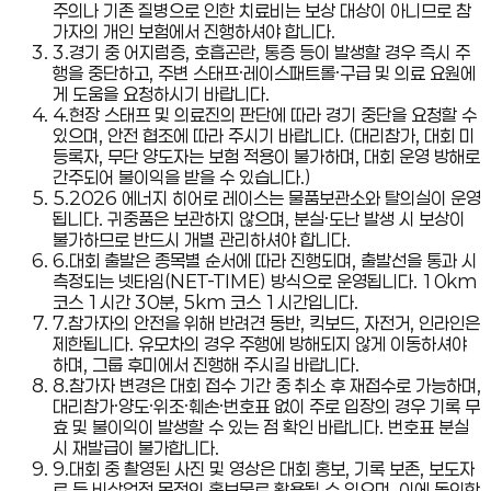
주의나 기존 질병으로 인한 치료비는 보상 대상이 아니므로 참
가자의 개인 보험에서 진행하셔야 합니다.
3
.
경기 중 어지럼증, 호흡곤란, 통증 등이 발생할 경우 즉시 주
행을 중단하고, 주변 스태프·레이스패트롤·구급 및 의료 요원에
게 도움을 요청하시기 바랍니다.
4
.
현장 스태프 및 의료진의 판단에 따라 경기 중단을 요청할 수
있으며, 안전 협조에 따라 주시기 바랍니다. (대리참가, 대회 미
등록자, 무단 양도자는 보험 적용이 불가하며, 대회 운영 방해로
간주되어 불이익을 받을 수 있습니다.)
5
.
2026 에너지 히어로 레이스는 물품보관소와 탈의실이 운영
됩니다. 귀중품은 보관하지 않으며, 분실·도난 발생 시 보상이
불가하므로 반드시 개별 관리하셔야 합니다.
6
.
대회 출발은 종목별 순서에 따라 진행되며, 출발선을 통과 시
측정되는 넷타임(NET-TIME) 방식으로 운영됩니다. 10km
코스 1시간 30분, 5km 코스 1시간입니다.
7
.
참가자의 안전을 위해 반려견 동반, 킥보드, 자전거, 인라인은
제한됩니다. 유모차의 경우 주행에 방해되지 않게 이동하셔야
하며, 그룹 후미에서 진행해 주시길 바랍니다.
8
.
참가자 변경은 대회 접수 기간 중 취소 후 재접수로 가능하며,
대리참가·양도·위조·훼손·번호표 없이 주로 입장의 경우 기록 무
효 및 불이익이 발생할 수 있는 점 확인 바랍니다. 번호표 분실
시 재발급이 불가합니다.
9
.
대회 중 촬영된 사진 및 영상은 대회 홍보, 기록 보존, 보도자
료 등 비상업적 목적의 홍보물로 활용될 수 있으며, 이에 동의한